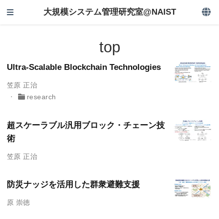
大規模システム管理研究室@NAIST
top
Ultra-Scalable Blockchain Technologies
笠原 正治
research
超スケーラブル汎用ブロック・チェーン技
術
笠原 正治
防災ナッジを活用した群衆避難支援
原 崇徳