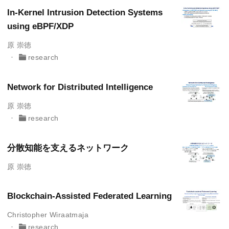
In-Kernel Intrusion Detection Systems
using eBPF/XDP
原 崇徳
research
Network for Distributed Intelligence
原 崇徳
research
分散知能を支えるネットワーク
原 崇徳
Blockchain-Assisted Federated Learning
Christopher Wiraatmaja
research