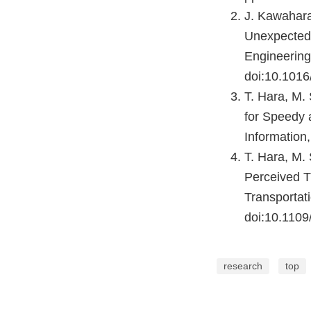
J. Kawahara
Unexpected 
Engineering
doi:10.101
T. Hara, M.
for Speedy 
Information,
T. Hara, M.
Perceived T
Transportat
doi:10.110
research
top