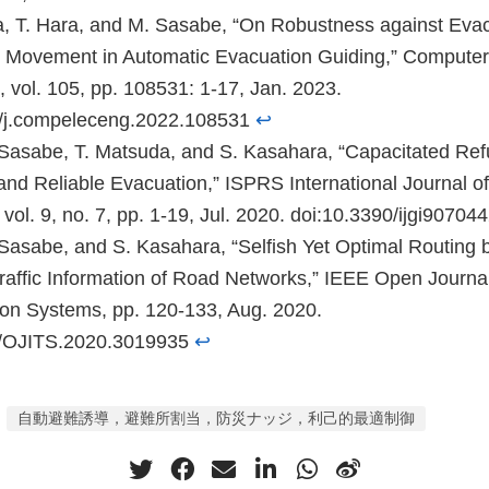
, T. Hara, and M. Sasabe, “On Robustness against Eva
Movement in Automatic Evacuation Guiding,” Computers
, vol. 105, pp. 108531: 1-17, Jan. 2023.
6/j.compeleceng.2022.108531
↩︎
 Sasabe, T. Matsuda, and S. Kasahara, “Capacitated Re
and Reliable Evacuation,” ISPRS International Journal o
 vol. 9, no. 7, pp. 1-19, Jul. 2020. doi:10.3390/ijgi90704
 Sasabe, and S. Kasahara, “Selfish Yet Optimal Routing 
raffic Information of Road Networks,” IEEE Open Journal 
ion Systems, pp. 120-133, Aug. 2020.
9/OJITS.2020.3019935
↩︎
自動避難誘導，避難所割当，防災ナッジ，利己的最適制御