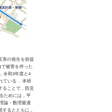
災害の発生を前提
国内で被害を伴った
，令和3年度と4
れている． 本研
することで，防災
るためには，平
理論・数理最適
現するとともに，