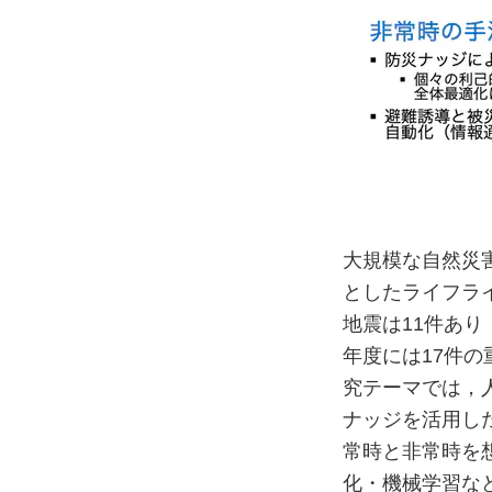
大規模な自然災
としたライフライ
地震は11件あり
年度には17件
究テーマでは，
ナッジを活用し
常時と非常時を
化・機械学習な