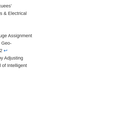
cuees’
 & Electrical
fuge Assignment
f Geo-
42
↩︎
by Adjusting
of Intelligent