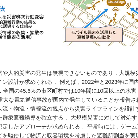
害や人的災害の発生は無視できないものであり，大規模
ン設計が求められる． 例えば，2022年と2023年に
，全国の45.6%の市区町村では10年間に10回以上の水害
の重大な電気通信事故が国内で発生していることが報告さ
人流・物流・情報流の観点から災害ライフラインを設計
た群衆避難誘導を確立する． 大規模災害に対して対処す
想定したアプローチが求められる． 平常時には，ゲーム
どを駆使して物流と収容環境を考慮した避難所割当を実