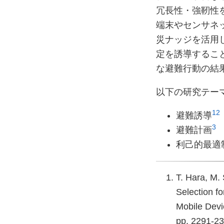
冗長性・強靭性
端末やセンサネ
災ナッジを活用
定を誘導するこ
な避難行動の結
以下の研究テー
1
2
避難誘導
3
避難計画
利己的最適
T. Hara, M.
Selection f
Mobile Devi
pp. 2291-23