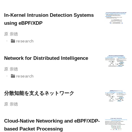
In-Kernel Intrusion Detection Systems
using eBPF/XDP
原 崇徳
research
Network for Distributed Intelligence
原 崇徳
research
分散知能を支えるネットワーク
原 崇徳
Cloud-Native Networking and eBPF/XDP-
based Packet Processing