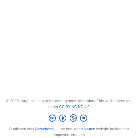
© 2026 Large-scale systems management laboratory. This work is licensed
under
CC BY NC ND 4.0
Published with
Wowchemy
— the free,
open source
website builder that
empowers creators.