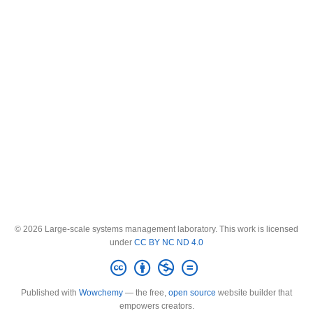
© 2026 Large-scale systems management laboratory. This work is licensed
under
CC BY NC ND 4.0
Published with
Wowchemy
— the free,
open source
website builder that
empowers creators.