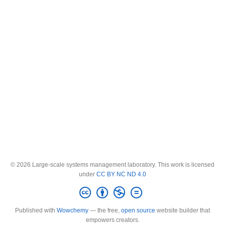
© 2026 Large-scale systems management laboratory. This work is licensed
under
CC BY NC ND 4.0
Published with
Wowchemy
— the free,
open source
website builder that
empowers creators.