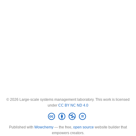
© 2026 Large-scale systems management laboratory. This work is licensed
under
CC BY NC ND 4.0
Published with
Wowchemy
— the free,
open source
website builder that
empowers creators.