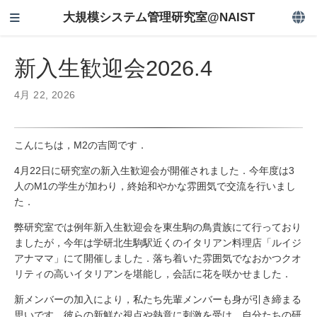
大規模システム管理研究室@NAIST
新入生歓迎会2026.4
4月 22, 2026
こんにちは，M2の吉岡です．
4月22日に研究室の新入生歓迎会が開催されました．今年度は3
人のM1の学生が加わり，終始和やかな雰囲気で交流を行いまし
た．
弊研究室では例年新入生歓迎会を東生駒の鳥貴族にて行っており
ましたが，今年は学研北生駒駅近くのイタリアン料理店「ルイジ
アナママ」にて開催しました．落ち着いた雰囲気でなおかつクオ
リティの高いイタリアンを堪能し，会話に花を咲かせました．
新メンバーの加入により，私たち先輩メンバーも身が引き締まる
思いです．彼らの新鮮な視点や熱意に刺激を受け，自分たちの研