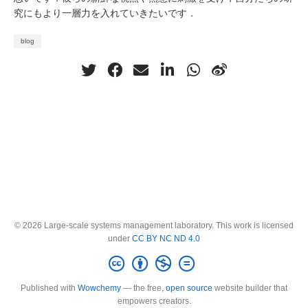
究にもより一層力を入れていきたいです．
blog
© 2026 Large-scale systems management laboratory. This work is licensed
under
CC BY NC ND 4.0
Published with
Wowchemy
— the free,
open source
website builder that
empowers creators.