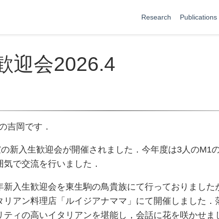
Research
Publications
迎会2026.4
2の吉岡です．
室の新入生歓迎会が開催されました．今年度は3人のM1
囲気で交流を行いました．
年新入生歓迎会を東生駒の鳥貴族にて行っておりました
タリアン料理店「ルイジアナママ」にて開催しました．
リティの高いイタリアンを堪能し，会話に花を咲かせま