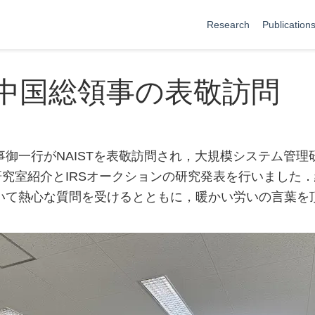
Research
Publication
中国総領事の表敬訪問
御一行がNAISTを表敬訪問され，大規模システム管理研
んが研究室紹介とIRSオークションの研究発表を行いました
いて熱心な質問を受けるとともに，暖かい労いの言葉を