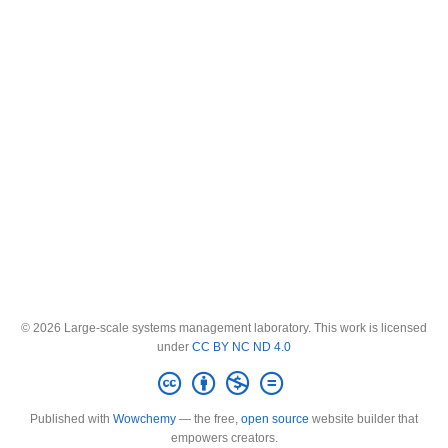
© 2026 Large-scale systems management laboratory. This work is licensed
under
CC BY NC ND 4.0
Published with
Wowchemy
— the free,
open source
website builder that
empowers creators.