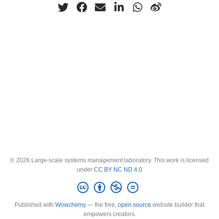
© 2026 Large-scale systems management laboratory. This work is licensed
under
CC BY NC ND 4.0
Published with
Wowchemy
— the free,
open source
website builder that
empowers creators.