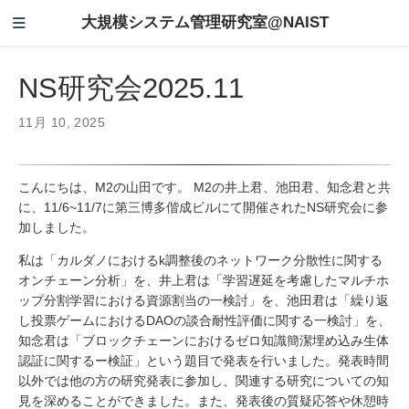
大規模システム管理研究室@NAIST
NS研究会2025.11
11月 10, 2025
こんにちは、M2の山田です。 M2の井上君、池田君、知念君と共
に、11/6~11/7に第三博多偕成ビルにて開催されたNS研究会に参
加しました。
私は「カルダノにおけるk調整後のネットワーク分散性に関する
オンチェーン分析」を、井上君は「学習遅延を考慮したマルチホ
ップ分割学習における資源割当の一検討」を、池田君は「繰り返
し投票ゲームにおけるDAOの談合耐性評価に関する一検討」を、
知念君は「ブロックチェーンにおけるゼロ知識簡潔埋め込み生体
認証に関するー検証」という題目で発表を行いました。発表時間
以外では他の方の研究発表に参加し、関連する研究についての知
見を深めることができました。また、発表後の質疑応答や休憩時