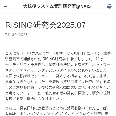
大規模システム管理研究室@NAIST
RISING研究会2025.07
7月 30, 2025
こんにちは，D1の久睦です．7月30日から8月1日にかけて，岩手
県盛岡市で開催された RISING研究会 に参加しました．私は「ユ
ーザモビリティを考慮した整数計画法による省電力性ネットワー
クスライススイッチング」というタイトルで発表を行いました．
今回は依頼講演セッションにて発表する機会をいただき，非常に
貴重な経験となりました．発表後の質疑応答では研究に関する多
くのご意見を頂戴し，今後の研究活動に大いに活かしていきたい
と考えています．また，他の参加者の発表を拝聴し，研究の視野
を広げる良い機会にもなりました．
さらに，発表日前には教授方とともに盛岡名物の「わんこそば」
を体験しました．”ジョンジョン”，”ドンドン”という掛け声に後