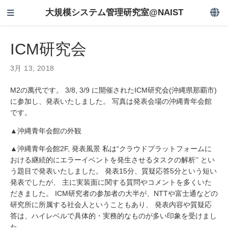
大規模システム管理研究室@NAIST
ICM研究会
3月 13, 2018
M2の萬代です。 3/8, 3/9 に開催されたICM研究会(沖縄県那覇市)
に参加し、発表いたしました。 写真は発表会場の沖縄青年会館
です。
▲沖縄青年会館の外観
▲沖縄青年会館2F, 発表風景 私は“クラウドプラットフォームに
おける継続的にエラーイベントを発生させるタスクの解析’’ とい
う題目で発表いたしました。 発表15分、質疑応答5分という短い
発表でしたが、 主に実装面に関する質問やコメントを多くいた
だきました。 ICM研究者の参加者の大半が、NTTや富士通などの
研究所に所属する社会人ということもあり、 発表内容や質疑応
答は、ハイレベルで具体的・実務的なものが多い印象を受けまし
た。