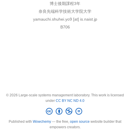
博士後期課程3年
奈良先端科学技術大学院大学
yamauchi.shuhei.yo9 [at] is.naist.jp
B706
© 2026 Large-scale systems management laboratory. This work is licensed
under
CC BY NC ND 4.0
Published with
Wowchemy
— the free,
open source
website builder that
empowers creators.