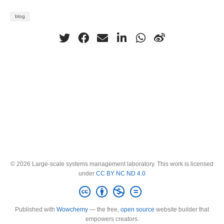
blog
© 2026 Large-scale systems management laboratory. This work is licensed
under
CC BY NC ND 4.0
Published with
Wowchemy
— the free,
open source
website builder that
empowers creators.