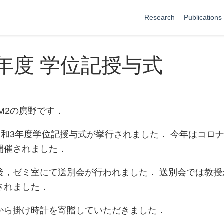
Research
Publications
年度 学位記授与式
M2の廣野です．
令和3年度学位記授与式が挙行されました． 今年はコロ
開催されました．
後，ゼミ室にて送別会が行われました． 送別会では教授
されました．
から掛け時計を寄贈していただきました．