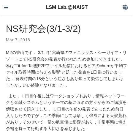
LSM Lab.@NAIST
NS研究会(3/1-3/2)
Mar 7, 2018
M2の香山です． 3/1-2に宮崎県のフェニックス・シーガイア・リ
ゾートにてNS研究会の発表が行われたため参加してきました．
私は”Tit-for-Tat型P2Pファイル配信におけるピアのchurnが平均フ
ァイル取得時間に与える影響”と題した発表を1日目に行いまし
た． 発表時間の15分という短さもあり焦って緊張してしまいま
したが，いい経験となりました．
また，１日目午後にはワークショップもあり，情報ネットワー
クと金融システムというテーマの基に５名の方々からのご講演を
傍聴させて頂きました． １日目の午前の発表であったため前日
入りしたのですが，この季節にしては珍しく強風による天候荒れ
があり，そのせいで一部の航空便に影響があり，非常事態に備え
余裕を持って行動する大切さを感じました．