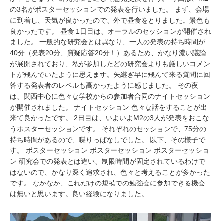
の3名がポスターセッションでの発表を行いました。 まず、会場
に到着し、天気が良かったので、外で昼食をとりました。景色も
良かったです。 昼食 1日目は、オーラルのセッションが開催され
ました。 一般的な研究会とは異なり、一人の発表の持ち時間が
40分（発表20分、質疑応答20分！）あるため、かなり濃い議論
が展開されており、私が参加したどの研究会よりも厳しいコメン
トが飛んでいたように思えます。矢継ぎ早に飛んで来る質問に回
答する発表者のレベルも高かったように感じました。 その夜
は、関西中心に色々な学校からの参加者合同のナイトセッション
が開催されました。 ナイトセッション 色々な話をすることが出
来て良かったです。 2日目は、いよいよM2の3人が発表をおこな
うポスターセッションです。 それぞれのセッションで、75分の
持ち時間があるので、喋りっぱなしでした。 以下、その様子で
す。 ポスターセッション ポスターセッション ポスターセッショ
ン 研究会での発表とは違い、制限時間が固定されているわけで
はないので、かなり深く追求され、色々と考えることが多かった
です。 なかなか、これだけの規模での勉強会に参加できる機会
は無いと思います。良い経験になりました。