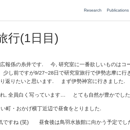
Research
Publications
行(1日目)
 広報係の糸井です. 今, 研究室に一番欲しいものはコ
し前ですが9/27~28日で研究室旅行で伊勢志摩に行
振り返りたいと思います. まず伊勢神宮に行きました.
れ, 全員白く写っています… とても自然が豊かでした
らい町・おかげ横丁近辺で昼食をとりました.
ですね (笑) 昼食後は鳥羽水族館に向かう予定でした