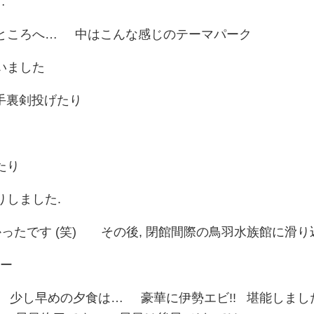
て…
ころへ… 中はこんな感じのテーマパーク
いました
裏剣投げたり
たり
しました.
たです (笑) その後, 閉館間際の鳥羽水族館に滑
ー
少し早めの夕食は… 豪華に伊勢エビ!! 堪能しました