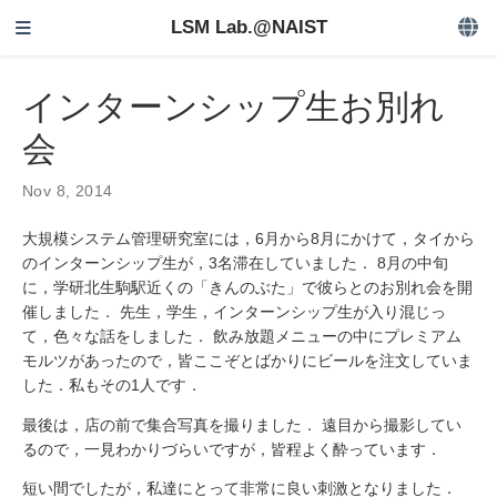
LSM Lab.@NAIST
インターンシップ生お別れ
会
Nov 8, 2014
大規模システム管理研究室には，6月から8月にかけて，タイから
のインターンシップ生が，3名滞在していました． 8月の中旬
に，学研北生駒駅近くの「きんのぶた」で彼らとのお別れ会を開
催しました． 先生，学生，インターンシップ生が入り混じっ
て，色々な話をしました． 飲み放題メニューの中にプレミアム
モルツがあったので，皆ここぞとばかりにビールを注文していま
した．私もその1人です．
最後は，店の前で集合写真を撮りました． 遠目から撮影してい
るので，一見わかりづらいですが，皆程よく酔っています．
短い間でしたが，私達にとって非常に良い刺激となりました．